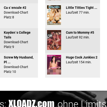
Ca s`encule #2
Little Titties Tight ...
Download-Chart
Laufzeit 77 min.
Platz 8
Kayden`s College
Cum to Mommy #5
Tails
Laufzeit 92 min.
Download-Chart
Platz 9
Screw My Husband,
Huge Cock Junkies 2
Pl ...
Laufzeit 154 min.
Download-Chart
Platz 10