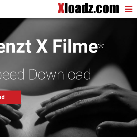
nzt X Filme
*
peed Download
ad