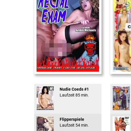
Rectal Exam
18 And Conf
Nudie Coeds #1
Laufzeit 85 min.
Flipperspiele
Laufzeit 54 min.