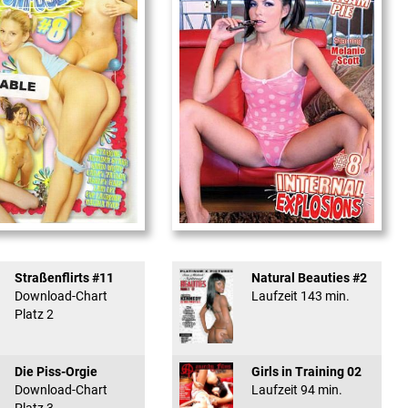
used #8 - ...
Internal Explosionen
Straßenflirts #11
Natural Beauties #2
Download-Chart
Laufzeit 143 min.
Platz 2
Die Piss-Orgie
Girls in Training 02
Download-Chart
Laufzeit 94 min.