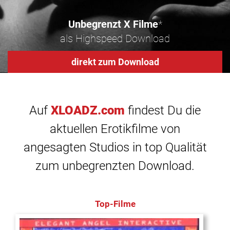
Unbegrenzt X Filme
*
als Highspeed Download
direkt zum Download
Auf
XLOADZ.com
findest Du die
aktuellen Erotikfilme von
angesagten Studios in top Qualität
zum unbegrenzten Download.
Top-Filme