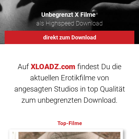
Unbegrenzt X Filme
*
als Highspeed Download
direkt zum Download
Auf
XLOADZ.com
findest Du die
aktuellen Erotikfilme von
angesagten Studios in top Qualität
zum unbegrenzten Download.
Top-Filme