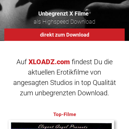
Unbegrenzt X Filme
*
als Highspeed Download
direkt zum Download
Auf
XLOADZ.com
findest Du die
aktuellen Erotikfilme von
angesagten Studios in top Qualität
zum unbegrenzten Download.
Top-Filme